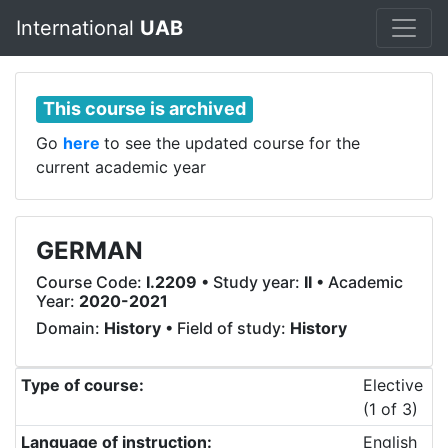
International
UAB
This course is archived
Go
here
to see the updated course for the
current academic year
GERMAN
Course Code:
I.2209
• Study year:
II
• Academic
Year:
2020-2021
Domain:
History
• Field of study:
History
Type of course:
Elective
(1 of 3)
Language of instruction:
English